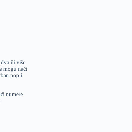
a ili više
 se mogu naći
ban pop i
aći numere
: