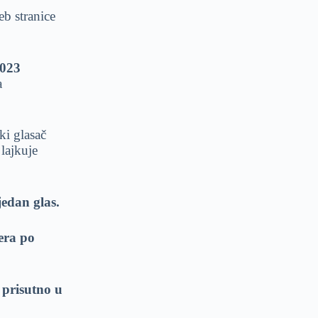
b stranice
2023
a
ki glasač
lajkuje
jedan glas.
era po
 prisutno u