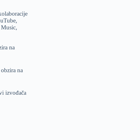
olaboracije
YouTube,
 Music,
ira na
obzira na
i izvođača