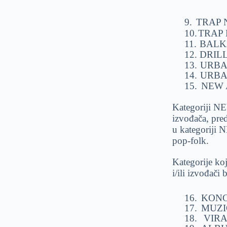
9.
TRAP
10.
TRAP
11.
BALK
12.
DRIL
13.
URBA
14.
URBA
15.
NEW 
Kategoriji N
izvođača, pred
u kategoriji
pop-folk.
Kategorije ko
i/ili izvođači
16.
KON
17.
MUZI
18.
VIRA