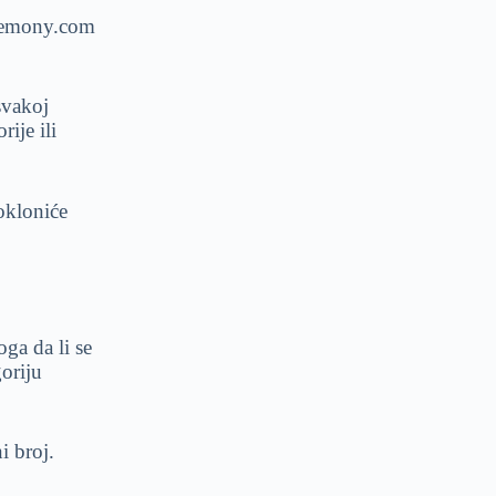
remony.com
svakoj
ije ili
okloniće
oga da li se
goriju
 broj.