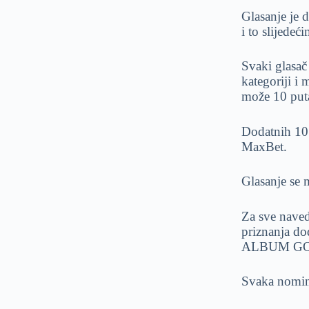
Glasanje je
i to slijedeć
Svaki glasač
kategoriji i 
može 10 puta
Dodatnih 10 
MaxBet.
Glasanje se m
Za sve navede
priznanja do
ALBUM GODI
Svaka nomin