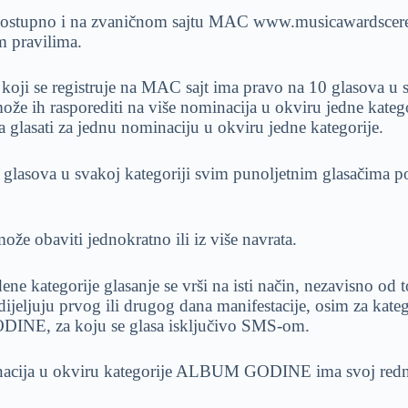
 dostupno i na zvaničnom sajtu MAC www.musicawardsce
im pravilima.
 koji se registruje na MAC sajt ima pravo na 10 glasova u 
može ih rasporediti na više nominacija u okviru jedne kategor
 glasati za jednu nominaciju u okviru jedne kategorije.
glasova u svakoj kategoriji svim punoljetnim glasačima p
ože obaviti jednokratno ili iz više navrata.
ne kategorije glasanje se vrši na isti način, nezavisno od t
dijeljuju prvog ili drugog dana manifestacije, osim za kate
NE, za koju se glasa isključivo SMS-om.
acija u okviru kategorije ALBUM GODINE ima svoj redni