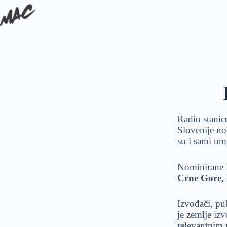
Radio stanic
Slovenije n
su i sami um
Nominirane
Crne Gore, 
Izvođači, pu
je zemlje iz
relevantnim 