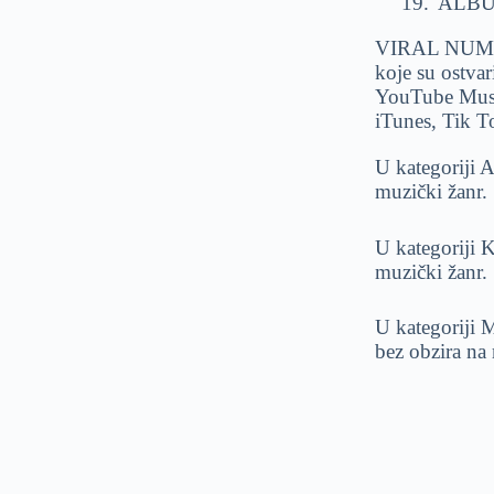
19.
ALB
VIRAL NUMERA 
koje su ostvar
YouTube Music
iTunes, Tik T
U kategoriji 
muzički žanr.
U kategoriji 
muzički žanr.
U kategoriji
bez obzira na 