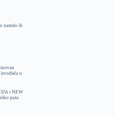
 nastalo ili
minovan
 izvođača u
ACIJA i NEW
liko puta