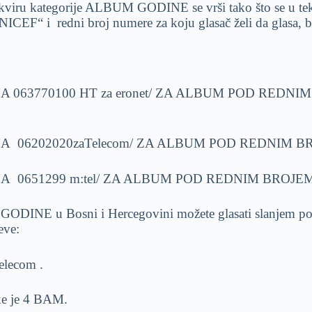
okviru kategorije ALBUM GODINE se vrši tako što se u te
NICEF“ i redni broj numere za koju glasač želi da glasa, 
A 063770100 HT za eronet/ ZA ALBUM POD REDNI
A 06202020zaTelecom/ ZA ALBUM POD REDNIM B
A 0651299 m:tel/ ZA ALBUM POD REDNIM BROJEM
DINE u Bosni i Hercegovini možete glasati slanjem po
eve:
lecom .
ke je 4 BAM.