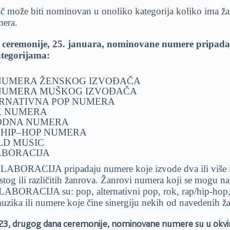
č može biti nominovan u onoliko kategorija koliko ima ž
mera.
 ceremonije, 25. januara, nominovane numere pripada
ategorijama:
NUMERA ŽENSKOG IZVOĐAČA
NUMERA MUŠKOG IZVOĐAČA
RNATIVNA POP NUMERA
K NUMERA
ODNA NUMERA
/ HIP–HOP NUMERA
D MUSIC
BORACIJA
OLABORACIJA pripadaju numere koje izvode dva ili više 
stog ili različitih žanrova. Žanrovi numera koji se mogu na
LABORACIJA su: pop, alternativni pop, rok, rap/hip-hop
muzika ili numere koje čine sinergiju nekih od navedenih ž
023, drugog dana ceremonije, nominovane numere su u okvir