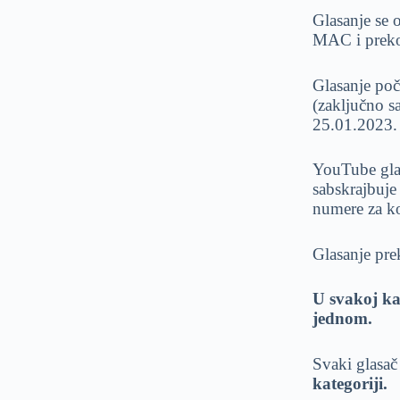
Glasanje se
MAC i preko 
Glasanje po
(zaključno s
25.01.2023.
YouTube glas
sabskrajbuje
numere za koj
Glasanje pre
U svakoj ka
jednom.
Svaki glasač
kategoriji.