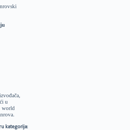
anrovski
ju
izvođača,
ći u
, world
anrova.
u kategorija: