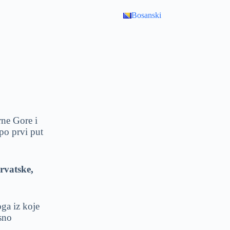
Bosanski
E
rne Gore i
po prvi put
rvatske,
ga iz koje
sno