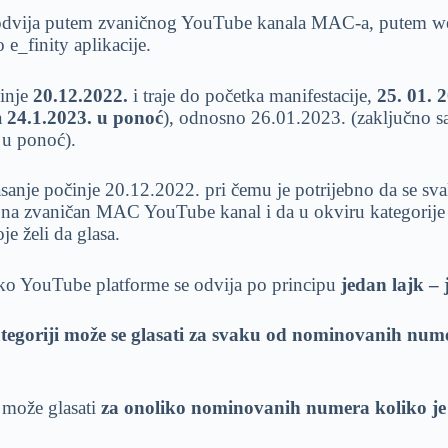
 odvija putem zvaničnog YouTube kanala MAC-a, putem we
e_finity aplikacije.
činje
20.12.2022.
i traje do početka manifestacije,
25. 01. 
a
24.1.2023. u ponoć
), odnosno 26.01.2023. (zaključno s
 u ponoć).
anje počinje 20.12.2022. pri čemu je potrijebno da se sva
 na zvaničan MAC YouTube kanal i da u okviru kategorije 
e želi da glasa.
ko YouTube platforme se odvija po principu
jedan lajk – 
tegoriji može se glasati za svaku od nominovanih num
 može glasati
za onoliko nominovanih numera koliko je