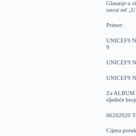
Glasanje u 
unosi reč „U
Primer:
UNICEF9 N
9
UNICEF9 N
UNICEF9 N
Za ALBUM GO
sljedeće broj
06202020 Te
Cijena poru