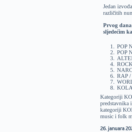
Jedan izvođa
različitih nu
Prvog dana
sljedećim k
1.
POP 
2.
POP 
3.
ALTE
4.
ROC
5.
NAR
6.
RAP 
7.
WORL
8.
KOLA
Kategoriji K
predstavnika i
kategoriji KO
music i folk 
26. januara 2