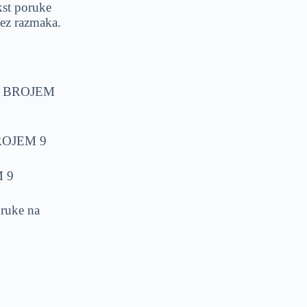
kst poruke
bez razmaka.
M BROJEM
ROJEM 9
 9
ruke na