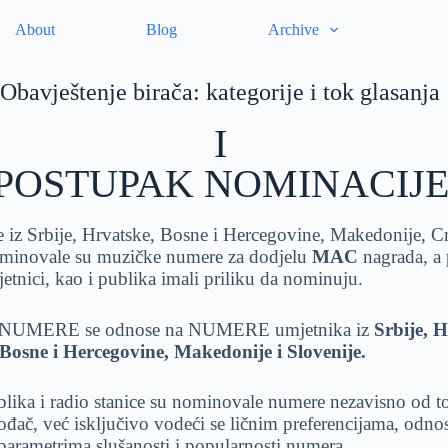
About
Blog
Archive
Obavještenje birača: kategorije i tok glasanja
I
POSTUPAK NOMINACIJ
e iz Srbije, Hrvatske, Bosne i Hercegovine, Makedonije, C
ominovale su muzičke numere za dodjelu
MAC
nagrada, a 
jetnici, kao i publika imali priliku da nominuju.
 NUMERE se odnose na NUMERE umjetnika iz
Srbije, H
Bosne i Hercegovine, Makedonije i Slovenije.
blika i radio stanice su nominovale numere nezavisno od to
vođač, već isključivo vodeći se ličnim preferencijama, odno
parametrima slušanosti i popularnosti numera.