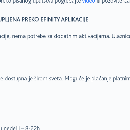
 preko pisanog uputstva pogledajte
video
ili pozovite Ca
UPLJENA PREKO EFINITY APLIKACIJE
acije, nema potrebe za dodatnim aktivacijama. Ulaznic
ije dostupna je širom sveta. Moguće je plaćanje platni
u nedelji – 8-22h