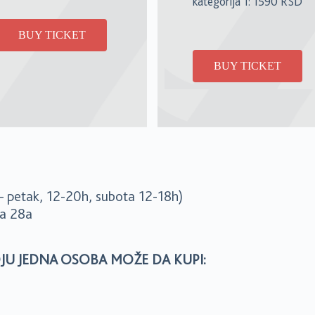
kategorija 1: 1590 RSD
BUY TICKET
BUY TICKET
– petak, 12-20h, subota 12-18h)
ća 28a
JU JEDNA OSOBA MOŽE DA KUPI: