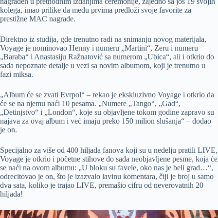
nagrađen u prethodnim izdanjima ceremonije, zajedno sa još 19 svojih
kolega, imao prilike da među prvima predloži svoje favorite za
prestižne MAC nagrade.
Direktno iz studija, gde trenutno radi na snimanju novog materijala,
Voyage je nominovao Henny i numeru „Martini“, Zeru i numeru
„Baraba“ i Anastasiju Ražnatović sa numerom „Ubica“, ali i otkrio do
sada nepoznate detalje u vezi sa novim albumom, koji je trenutno u
fazi miksa.
„Album će se zvati Evrpol“ – rekao je ekskluzivno Voyage i otkrio da
će se na njemu naći 10 pesama. „Numere „Tango“, „Gad“,
„Detinjstvo“ i „London“, koje su objavljene tokom godine zapravo su
najava za ovaj album i već imaju preko 150 milion slušanja“ – dodao
je on.
Specijalno za više od 400 hiljada fanova koji su u nedelju pratili LIVE,
Voyage je otkrio i početne stihove do sada neobjavljene pesme, koja će
se naći na ovom albumu: „U bloku su favele, oko nas je beli grad…“,
odrecitovao je on, što je izazvalo lavinu komentara, čiji je broj u samo
dva sata, koliko je trajao LIVE, premašio cifru od neverovatnih 20
hiljada!