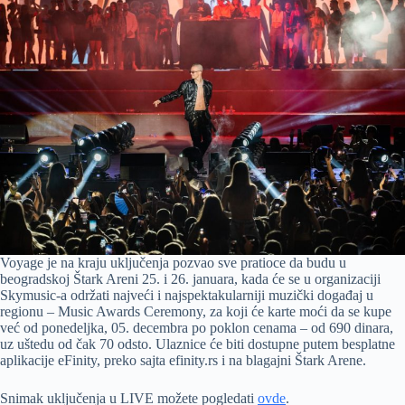
Voyage je na kraju uključenja pozvao sve pratioce da budu u
beogradskoj Štark Areni 25. i 26. januara, kada će se u organizaciji
Skymusic-a održati najveći i najspektakularniji muzički događaj u
regionu – Music Awards Ceremony, za koji će karte moći da se kupe
već od ponedeljka, 05. decembra po poklon cenama – od 690 dinara,
uz uštedu od čak 70 odsto. Ulaznice će biti dostupne putem besplatne
aplikacije eFinity, preko sajta efinity.rs i na blagajni Štark Arene.
Snimak uključenja u LIVE možete pogledati
ovde
.