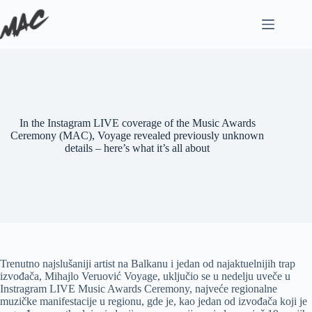
In the Instagram LIVE coverage of the Music Awards
Ceremony (MAC), Voyage revealed previously unknown
details – here’s what it’s all about
Trenutno najslušaniji artist na Balkanu i jedan od najaktuelnijih trap
izvođača, Mihajlo Veruović Voyage, uključio se u nedelju uveče u
Instragram LIVE Music Awards Ceremony, najveće regionalne
muzičke manifestacije u regionu, gde je, kao jedan od izvođača koji je