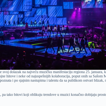
a je svoj dolazak na najveću muzičku manifestaciju regiona 25. januara,
 brojne hitove i neke od najuspešnijih kolaboracija, poput onih sa S
e poznata i po sjajnim nastupima i talentu da sa publikom ostvari bliz
 tako bitovi koji oblikuju trendove u muzici konačno dobijaju prostor