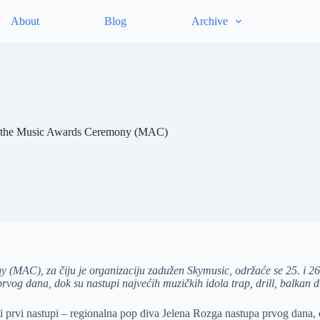
About
Blog
Archive
at the Music Awards Ceremony (MAC)
MAC), za čiju je organizaciju zadužen Skymusic, održaće se 25. i 26. 
og dana, dok su nastupi najvećih muzičkih idola trap, drill, balkan dr
 prvi nastupi – regionalna pop diva Jelena Rozga nastupa prvog dana