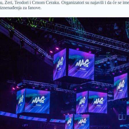
u, Zeri, Teodori i Crnom Ceraku. Organizatori su najavili i da će se im
iznenađenja za fanove.