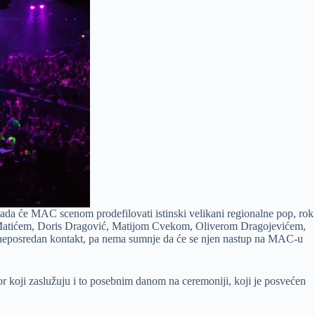
 kada će MAC scenom prodefilovati istinski velikani regionalne pop, rok
ašom Matićem, Doris Dragović, Matijom Cvekom, Oliverom Dragojevićem,
ak, neposredan kontakt, pa nema sumnje da će se njen nastup na MAC-u
 koji zaslužuju i to posebnim danom na ceremoniji, koji je posvećen