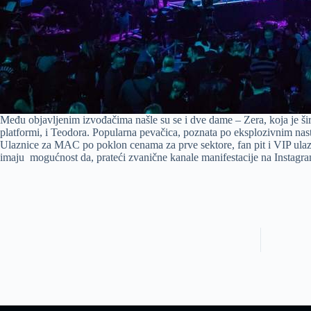
Među objavljenim izvođačima našle su se i dve dame – Zera, koja je šir
platformi, i Teodora. Popularna pevačica, poznata po eksplozivnim nas
Ulaznice za MAC po poklon cenama za prve sektore, fan pit i VIP ulazni
imaju mogućnost da, prateći zvanične kanale manifestacije na Instagra