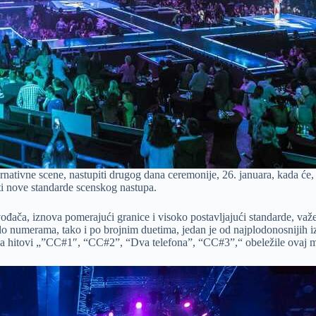
nativne scene, nastupiti drugog dana ceremonije, 26. januara, kada će, 
ti nove standarde scenskog nastupa.
ača, iznova pomerajući granice i visoko postavljajući standarde, važeći
o numerama, tako i po brojnim duetima, jedan je od najplodonosnijih iz
mega hitovi „”CC#1″, “CC#2”, “Dva telefona”, “CC#3”,“ obeležile ovaj 