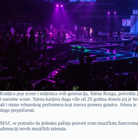
Kraljica pop scene i miljenica svih generacija, Jelena Rozga, potvrdil
i narodne scene. Njena karijera duga više od 20 godina donela joj je
ali i status vrhunskog performera koji iznova pomera granice. Jelena j
dugo prepričavati.
MAC se potrudio da jednaku pažnju posveti svim muzičkim žanrovima, pa
afirmaciji novih muzičkih talenata.