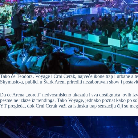
Tako će Teodora, Voyage i Crni Cerak, najveće ikone trap i urbane alter
Skymusic-a, publici u Štark Areni prirediti nezaboravan show i postavi
Da će Arena „goreti“ nedvosmisleno ukazuju i sva dostignuća ovih izvođ
pesme ne izlaze iz trendinga. Tako Voyage, jednako poznat kako po sol
YT pregleda, dok Crni Cerak važi za istinsku trap senzaciju čiji su 