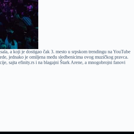
isala, a koji je dostigao čak 3. mesto u srpskom trendingu na YouTube
eglede, jednako je omiljena među sledbenicima ovog muzičkog pravca.
, sajta efinity.rs i na blagajni Štark Arene, a mnogobrojni fanovi