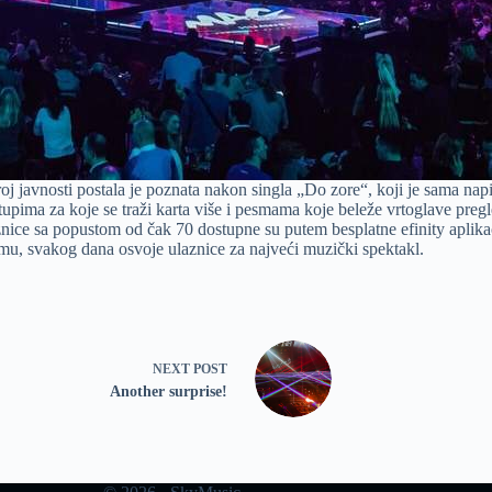
oj javnosti postala je poznata nakon singla „Do zore“, koji je sama nap
tupima za koje se traži karta više i pesmama koje beleže vrtoglave pr
ce sa popustom od čak 70 dostupne su putem besplatne efinity aplikacije
mu, svakog dana osvoje ulaznice za najveći muzički spektakl.
NEXT
POST
Another surprise!